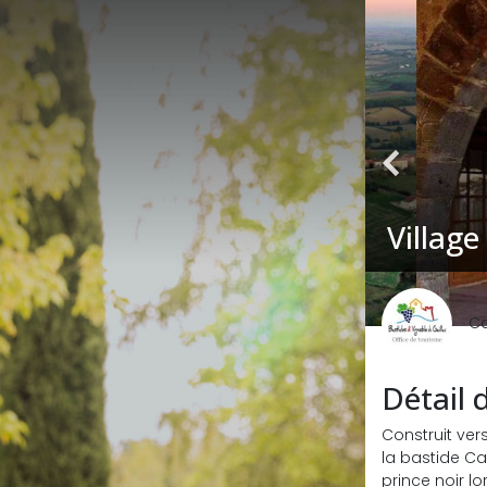
Villag
Ca
Détail d
Construit ver
la bastide Ca
prince noir lo