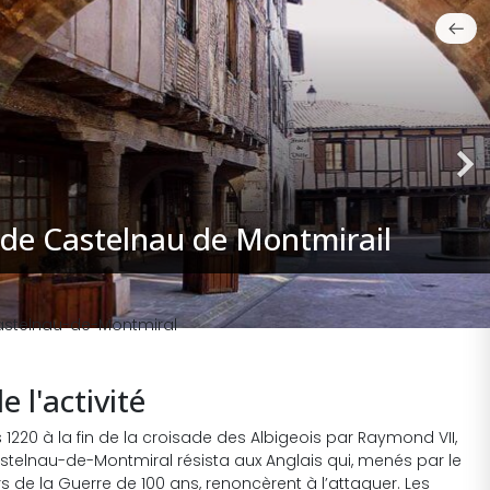
e de Castelnau de Montmirail
stelnau-de-Montmiral
e l'activité
s 1220 à la fin de la croisade des Albigeois par Raymond VII,
stelnau-de-Montmiral résista aux Anglais qui, menés par le
rs de la Guerre de 100 ans, renoncèrent à l’attaquer. Les