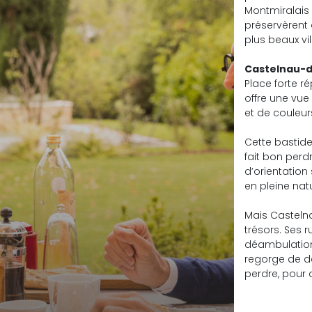
Montmiralais 
préservèrent 
plus beaux vi
Castelnau-de
Place forte 
offre une vue
et de couleur
Cette bastid
fait bon perd
d’orientation
en pleine nat
Mais Casteln
trésors. Ses 
déambulation
regorge de dé
perdre, pour