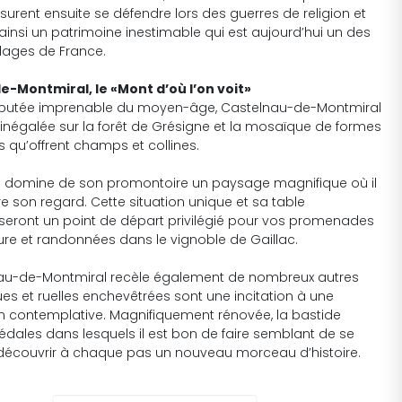
surent ensuite se défendre lors des guerres de religion et
ainsi un patrimoine inestimable qui est aujourd’hui un des
llages de France.
-Montmiral, le «Mont d’où l’on voit»
réputée imprenable du moyen-âge, Castelnau-de-Montmiral
 inégalée sur la forêt de Grésigne et la mosaïque de formes
s qu’offrent champs et collines.
e domine de son promontoire un paysage magnifique où il
re son regard. Cette situation unique et sa table
 seront un point de départ privilégié pour vos promenades
ure et randonnées dans le vignoble de Gaillac.
au-de-Montmiral recèle également de nombreux autres
rues et ruelles enchevêtrées sont une incitation à une
 contemplative. Magnifiquement rénovée, la bastide
dales dans lesquels il est bon de faire semblant de se
 découvrir à chaque pas un nouveau morceau d’histoire.