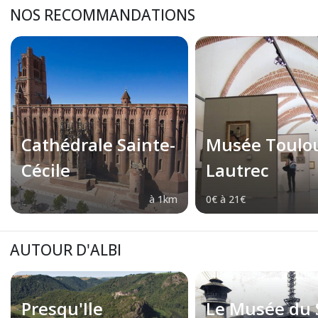
NOS RECOMMANDATIONS
Cathédrale Sainte-
Musée Toulo
Cécile
Lautrec
à 1km
0€ à 21€
AUTOUR D'ALBI
Presqu'Ile
Le Musée du 