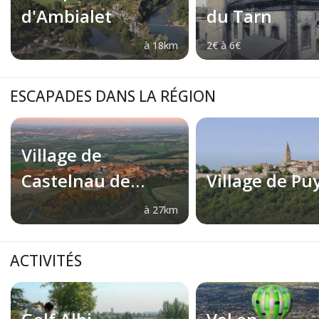
d'Ambialet
du Tarn
à 18km
2€ à 6€
ESCAPADES DANS LA RÉGION
Village de
Castelnau de
Village de Puy
Montmirail
à 27km
ACTIVITÉS