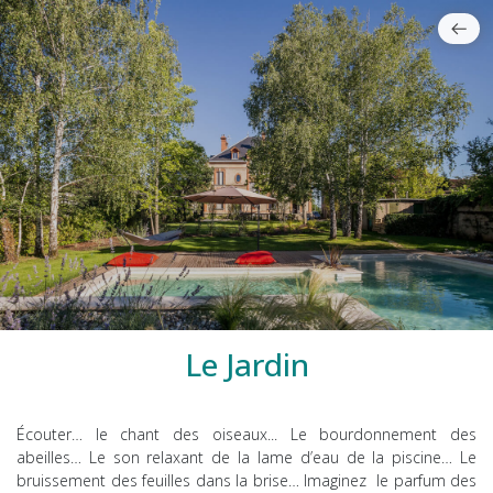
Le Jardin
Écouter… le chant des oiseaux... Le bourdonnement des
abeilles… Le son relaxant de la lame d’eau de la piscine… Le
bruissement des feuilles dans la brise… Imaginez le parfum des